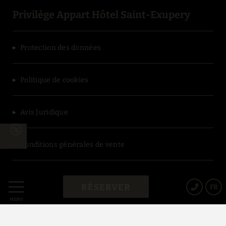
Privilège Appart Hôtel Saint-Exupery
Protection des données
Politique de cookies
Avis Juridique
Conditions générales de vente
Powered by Keytel
RÉSERVER
FR
Achat sécurisé
MENU