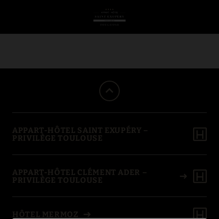
Où Se Situe L’Appart-Hôtel Saint Exupéry Et Comment S’Y Rendre Depui
APPART-HÔTEL SAINT EXUPÉRY –
PRIVILÈGE TOULOUSE
APPART-HÔTEL CLÉMENT ADER –
PRIVILÈGE TOULOUSE
HÔTEL MERMOZ