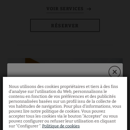
RÉSERVER
Nous utilisons des cookies propriétaires et tiers à des fins
d'analyse sur l'utilisation du Web, personnalisons le
Opération spéciale
contenu en fonction de vos préférences et des publicités
personnalisées basées sur un profil issu de la collecte de
vos habitudes de navigation. Pour plus d'informations, vous
pouvez lire notre politique de cookies. Vous pouvez
Du 4 mars au 31 août, économisez 10% sur
accepter tous les cookies via le bouton "Accepter" ou vous
une sélection d'appartements supérieurs
pouvez configurer ou refuser leur utilisation en cliquant
avec petit-déjeuner inclus. Offre valable
sur "Configurer ".
Politique de cookies