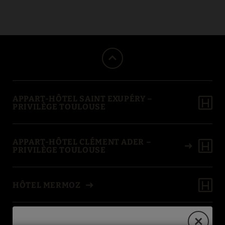
Musée Aéronautique Aeroscopia de l´Privilège Appart Hôtel Saint-Exu
APPART-HÔTEL SAINT EXUPÉRY –
PRIVILÈGE TOULOUSE
APPART-HÔTEL CLÉMENT ADER –
PRIVILÈGE TOULOUSE
HÔTEL MERMOZ
BEST IN TRAVEL