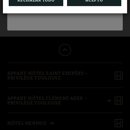
RECHAZAR TODO
ACEPTO
RESERVAR
Sí, recibimos regularmente clientes en estancias
largas, con apartamentos espaciosos y totalmente
equipados, y la posibilidad de ajustar la frecuencia de la
limpieza según sus necesidades.
APPART-HÔTEL SAINT EXUPÉRY –
PRIVILÈGE TOULOUSE
APPART-HÔTEL CLÉMENT ADER –
PRIVILÈGE TOULOUSE
HÔTEL MERMOZ