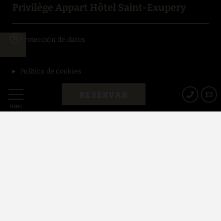
Privilège Appart Hôtel Saint-Exupery
Protección de datos
Política de cookies
RESERVAR
ES
Aviso legal
MENÚ
Términos y condiciones generales de venta
Powered by Keytel
Compra segura