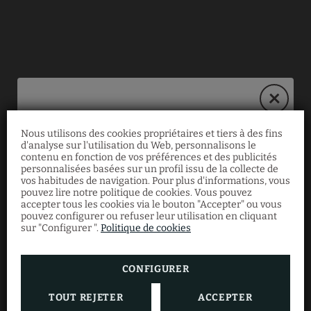
Nous utilisons des cookies propriétaires et tiers à des fins
d'analyse sur l'utilisation du Web, personnalisons le
Opération spéciale
contenu en fonction de vos préférences et des publicités
personnalisées basées sur un profil issu de la collecte de
vos habitudes de navigation. Pour plus d'informations, vous
pouvez lire notre politique de cookies. Vous pouvez
Du 4 mars au 31 août, économisez 10% sur
accepter tous les cookies via le bouton "Accepter" ou vous
une sélection d'appartements supérieurs
pouvez configurer ou refuser leur utilisation en cliquant
avec petit-déjeuner inclus. Offre valable
sur "Configurer ".
Politique de cookies
sans minimum de nuitée et d'occupants.
CONFIGURER
TOUT REJETER
ACCEPTER
RÉSERVER